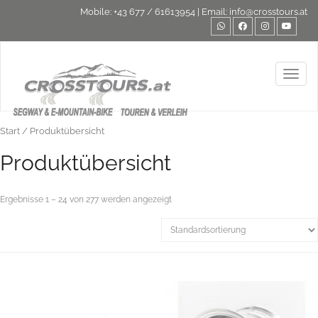
Mobile:
+43 677 / 61613954
| Email:
info@crosstours.at
Toggl
Start
/ Produktübersicht
Produktübersicht
Ergebnisse 1 – 24 von 277 werden angezeigt