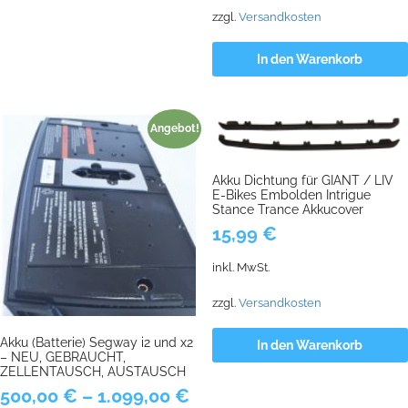
1.650,00 €
1.199,00 €.
zzgl.
Versandkosten
In den Warenkorb
Angebot!
Akku Dichtung für GIANT / LIV
E-Bikes Embolden Intrigue
Stance Trance Akkucover
15,99
€
inkl. MwSt.
zzgl.
Versandkosten
Akku (Batterie) Segway i2 und x2
In den Warenkorb
– NEU, GEBRAUCHT,
ZELLENTAUSCH, AUSTAUSCH
500,00
€
–
1.099,00
€