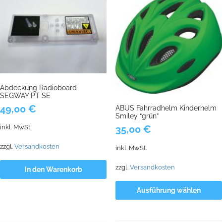
Abdeckung Radioboard
SEGWAY PT SE
49,00
€
ABUS Fahrradhelm Kinderhelm
Smiley “grün”
inkl. MwSt.
35,00
€
zzgl.
Versandkosten
inkl. MwSt.
zzgl.
Versandkosten
In den Warenkorb
Ausführung wählen