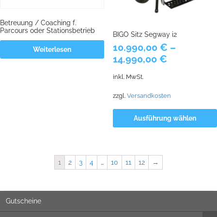
Betreuung / Coaching f.
Parcours oder Stationsbetrieb
BIGO Sitz Segway i2
10.990,00
€
–
Weiterlesen
14.990,00
€
inkl. MwSt.
zzgl.
Versandkosten
Ausführung wählen
1
2
3
4
…
10
11
12
→
Gutscheine