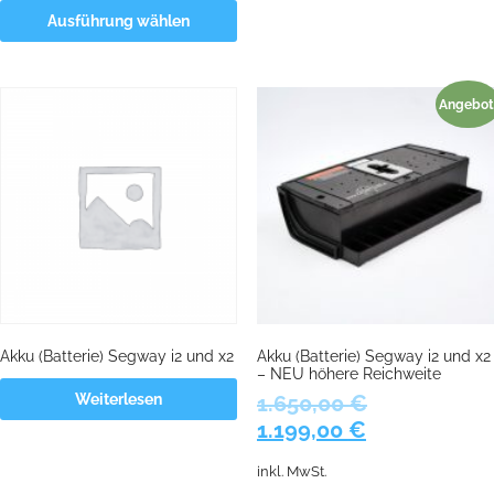
Ausführung wählen
Angebot
Akku (Batterie) Segway i2 und x2
Akku (Batterie) Segway i2 und x2
– NEU höhere Reichweite
Weiterlesen
1.650,00
€
Ursprünglicher
Aktueller
1.199,00
€
Preis
Preis
inkl. MwSt.
war:
ist: