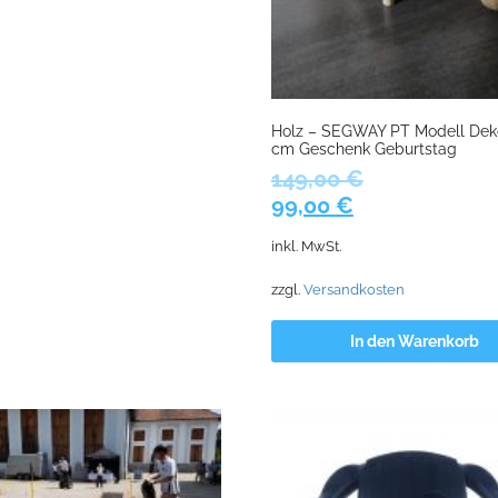
Holz – SEGWAY PT Modell Deko
cm Geschenk Geburtstag
149,00
€
Ursprünglicher
Aktueller
99,00
€
Preis
Preis
inkl. MwSt.
war:
ist:
149,00 €
99,00 €.
zzgl.
Versandkosten
In den Warenkorb