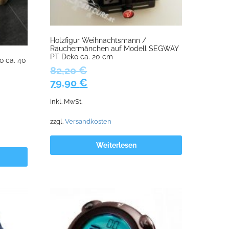
Holzfigur Weihnachtsmann /
Räuchermänchen auf Modell SEGWAY
PT Deko ca. 20 cm
 ca. 40
82,20
€
Ursprünglicher
Aktueller
79,90
€
Preis
Preis
inkl. MwSt.
war:
ist:
82,20 €
79,90 €.
zzgl.
Versandkosten
Weiterlesen