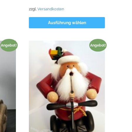
war:
ist:
35,25 €
30,00 €.
zzgl.
Versandkosten
Ausführung wählen
Angebot!
Angebot!