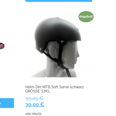
Angebot!
Helm Dirt MTB Soft Serve schwarz
GRÖSSE S,M,L
35,25
€
n
Ursprünglicher
Aktueller
30,00
€
Preis
Preis
inkl. MwSt.