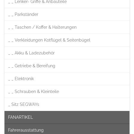
_ _ Lenker- Griffe & Anbauteile
_ _ Parkständer
_ _ Taschen / Koffer & Halterungen
_ _ Verkleidungen Kotflügel & Seitenbügel
_ _ Akku & Ladezubehör
_ _ Getriebe & Bereifung
_ _ Elektronik
_ _ Schrauben & Kleinteile
_ Sitz SEGWAYs
–
FANARTIKEL
Fahrerausstattung