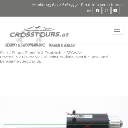
Mobile:
+43 677 / 61613954
| Email:
info@crosstours.at
Toggl
Start
/
Shop
/
Zubehör & Ersatzteile
/
SEGWAY
Ersatzteile
/
Elektronik
/ Aluminium Platte Pivot für Lade- und
Lenkeinheit Segway SE