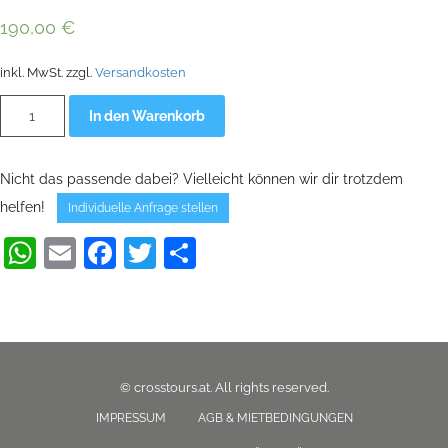
190,00
€
inkl. MwSt.
zzgl.
Versandkosten
Aluminium
Alternative:
In den Warenkorb
Platte
Pivot
für
Lade-
Nicht das passende dabei? Vielleicht können wir dir trotzdem
und
Lenkeinheit
helfen!
Individuelle Anfrage stellen
Segway
SE
WhatsApp
Email
Facebook
Twitter
Teilen
Menge
© crosstours.at. All rights reserved.
IMPRESSUM
AGB & MIETBEDINGUNGEN