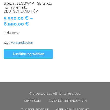
Spezial SEGWAY PT SE i2->x2
nur 934km inkl.
DEUTSCHLAND TÜV
5.990,00
€
–
6.990,00
€
inkl. MwSt.
zzgl.
Versandkosten
Ausführung wählen
© crosstours.at. All rights reserved.
IMPRESSUM
AGB & MIETBEDINGUNGEN
WIDERRUFSRECHT
GEBÜHRENÜBERSICHT