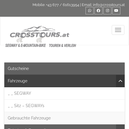
Mobile:
+43 677 / 61613954
| Email:
info@crosstours.at
Toggl
Gutscheine
Fahrzeuge
_ _ SEGWAY
_ _ Sitz – SEGWAYs
–
Gebrauchte Fahrzeuge