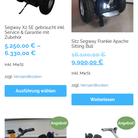
Segway X2 SE gebraucht inkl.
Service & Garantie mit
Zubehör
Sitz Segway Frankie Apache
5.250,00
€
–
Sitting Bull
6.330,00
€
16.100,00
€
Ursprünglicher
Aktueller
9.900,00
€
inkl. MwSt.
Preis
Preis
inkl. MwSt.
war:
ist:
zzgl.
Versandkosten
16.100,00 €
9.900,00 €.
zzgl.
Versandkosten
Ausführung wählen
Weiterlesen
Angebot!
Angebot!