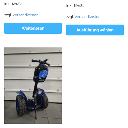
inkl. MwSt.
inkl. MwSt.
war:
ist:
22.118,40 €
16.500,00 €.
zzgl.
Versandkosten
zzgl.
Versandkosten
Weiterlesen
Ausführung wählen