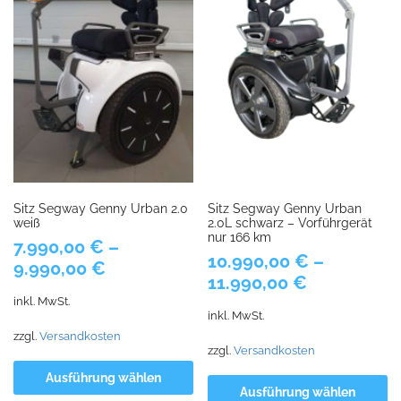
Sitz Segway Genny Urban 2.0
Sitz Segway Genny Urban
weiß
2.0L schwarz – Vorführgerät
nur 166 km
7.990,00
€
–
10.990,00
€
–
9.990,00
€
11.990,00
€
inkl. MwSt.
inkl. MwSt.
zzgl.
Versandkosten
zzgl.
Versandkosten
Ausführung wählen
Ausführung wählen