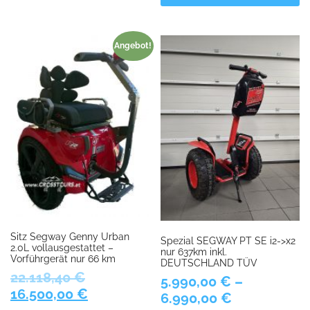
Angebot!
Sitz Segway Genny Urban
Spezial SEGWAY PT SE i2->x2
2.0L vollausgestattet –
nur 637km inkl.
Vorführgerät nur 66 km
DEUTSCHLAND TÜV
22.118,40
€
5.990,00
€
–
Ursprünglicher
Aktueller
16.500,00
€
6.990,00
€
Preis
Preis