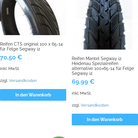
Reifen CTS original 100 x 65-14
für Felge Segway i2
70,50
€
Reifen Mantel Segway i2
Heidenau Spezialreifen
alternative 100×65-14 für Felge
inkl. MwSt.
Segway i2
69,99
€
zzgl.
Versandkosten
inkl. MwSt.
In den Warenkorb
zzgl.
Versandkosten
In den Warenkorb