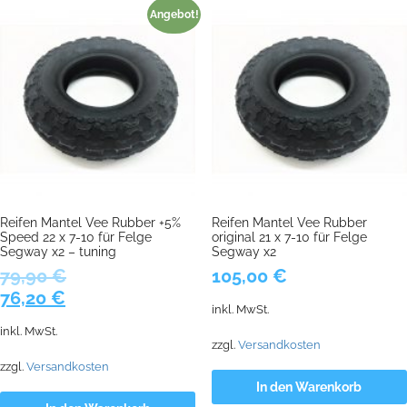
Angebot!
Reifen Mantel Vee Rubber +5%
Reifen Mantel Vee Rubber
Speed 22 x 7-10 für Felge
original 21 x 7-10 für Felge
Segway x2 – tuning
Segway x2
79,90
€
105,00
€
Ursprünglicher
Aktueller
76,20
€
inkl. MwSt.
Preis
Preis
inkl. MwSt.
war:
ist:
zzgl.
Versandkosten
79,90 €
76,20 €.
zzgl.
Versandkosten
In den Warenkorb