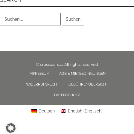
Suchen
nach:
© crosstours.at. All rights reserved.
IMPRESSUM
AGB & MIETBEDINGUNGEN
WIDERRUFSRECHT
GEBÜHRENÜBERSICHT
DATENSCHUTZ
Deutsch
English
(
Englisch
)