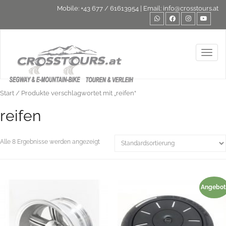
Mobile:
+43 677 / 61613954
| Email:
info@crosstours.at
Toggl
Start
/ Produkte verschlagwortet mit „reifen“
reifen
Alle 8 Ergebnisse werden angezeigt
Angebot