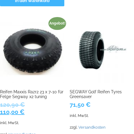
In den Warenkorb
Angebot!
Reifen Maxxis Razr2 23 x 7-10 für
SEGWAY Golf Reifen Tyres
Felge Segway x2 tuning
Greensaver
120,90
€
71,50
€
Ursprünglicher
Aktueller
110,00
€
inkl. MwSt.
Preis
Preis
inkl. MwSt.
war:
ist:
zzgl.
Versandkosten
120,90 €
110,00 €.