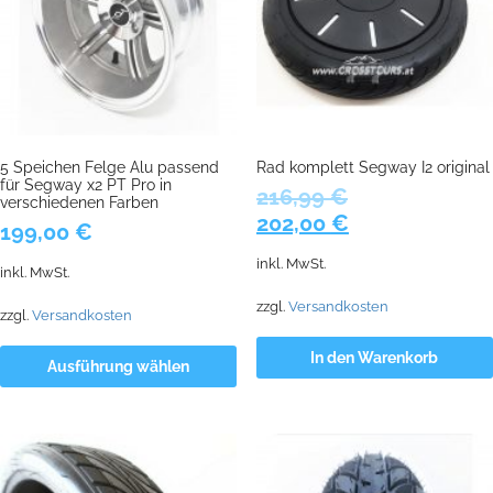
5 Speichen Felge Alu passend
Rad komplett Segway I2 original
für Segway x2 PT Pro in
216,99
€
verschiedenen Farben
Ursprünglicher
Aktueller
202,00
€
199,00
€
Preis
Preis
inkl. MwSt.
war:
ist:
inkl. MwSt.
216,99 €
202,00 €.
zzgl.
Versandkosten
zzgl.
Versandkosten
In den Warenkorb
Ausführung wählen