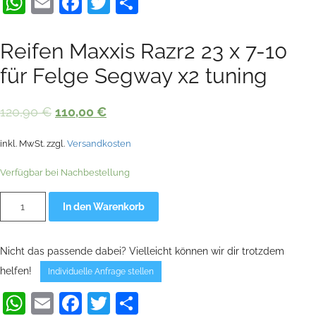
WhatsApp
Email
Facebook
Twitter
Teilen
Reifen Maxxis Razr2 23 x 7-10
für Felge Segway x2 tuning
Ursprünglicher
Aktueller
120,90
€
110,00
€
Preis
Preis
inkl. MwSt.
zzgl.
Versandkosten
war:
ist:
120,90 €
110,00 €.
Verfügbar bei Nachbestellung
Reifen
Alternative:
In den Warenkorb
Maxxis
Razr2
23
x
Nicht das passende dabei? Vielleicht können wir dir trotzdem
7-
10
helfen!
Individuelle Anfrage stellen
für
Felge
WhatsApp
Email
Facebook
Twitter
Teilen
Segway
x2