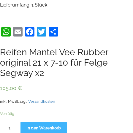
Lieferumfang: 1 Stück
WhatsApp
Email
Facebook
Twitter
Teilen
Reifen Mantel Vee Rubber
original 21 x 7-10 für Felge
Segway x2
105,00
€
inkl. MwSt.
zzgl.
Versandkosten
Vorrätig
Reifen
Alternative:
In den Warenkorb
Mantel