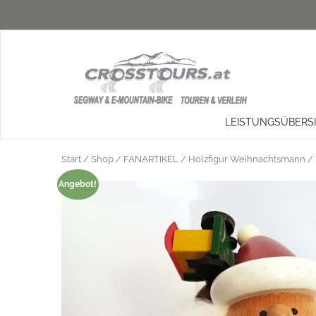
LEISTUNGSÜBERS
Start
/
Shop
/
FANARTIKEL
/ Holzfigur Weihnachtsmann /
Angebot!