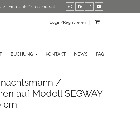
954
| Email:
info@crosstours.at
Login/Registrieren
P
BUCHUNG
KONTAKT
NEWS
FAQ
hnachtsmann /
en auf Modell SEGWAY
0 cm
r