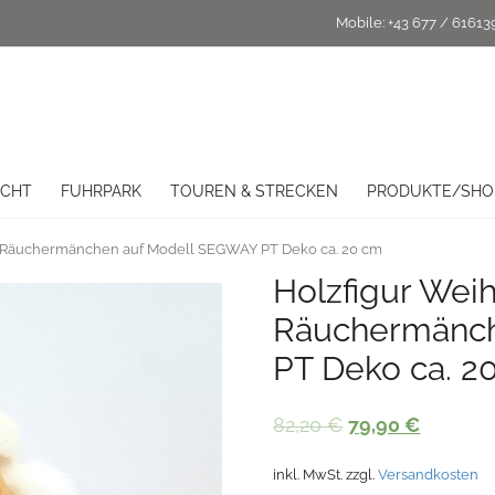
Mobile:
+43 677 / 61613
ICHT
FUHRPARK
TOUREN & STRECKEN
PRODUKTE/SHO
 Räuchermänchen auf Modell SEGWAY PT Deko ca. 20 cm
Holzfigur Wei
Räuchermänch
PT Deko ca. 2
Ursprünglicher
Aktuelle
82,20
€
79,90
€
Preis
Preis
inkl. MwSt.
zzgl.
Versandkosten
war:
ist: