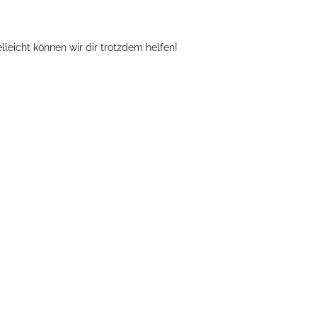
.
leicht können wir dir trotzdem helfen!
book
tter
Teilen