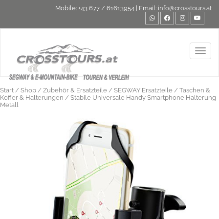
Mobile:
+43 677 / 61613954
| Email:
info@crosstours.at
Toggl
Start
/
Shop
/
Zubehör & Ersatzteile
/
SEGWAY Ersatzteile
/
Taschen &
Koffer & Halterungen
/ Stabile Universale Handy Smartphone Halterung
Metall