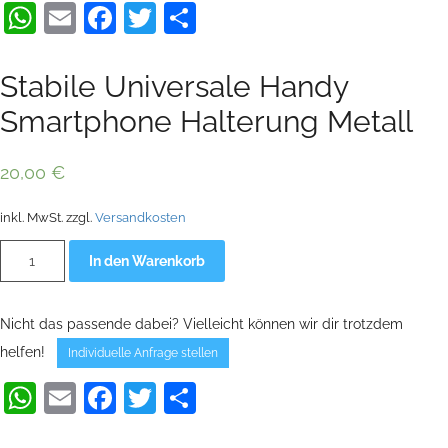
WhatsApp
Email
Facebook
Twitter
Teilen
Stabile Universale Handy
Smartphone Halterung Metall
20,00
€
inkl. MwSt.
zzgl.
Versandkosten
Stabile
Alternative:
In den Warenkorb
Universale
Handy
Smartphone
Halterung
Nicht das passende dabei? Vielleicht können wir dir trotzdem
Metall
Menge
helfen!
Individuelle Anfrage stellen
WhatsApp
Email
Facebook
Twitter
Teilen