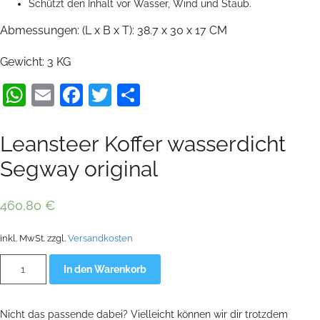
Schützt den Inhalt vor Wasser, Wind und Staub.
Abmessungen: (L x B x T): 38.7 x 30 x 17 CM
Gewicht: 3 KG
WhatsApp
Email
Facebook
Twitter
Teilen
Leansteer Koffer wasserdicht
Segway original
460,80
€
inkl. MwSt.
zzgl.
Versandkosten
Leansteer
Alternative:
In den Warenkorb
Koffer
wasserdicht
Segway
original
Nicht das passende dabei? Vielleicht können wir dir trotzdem
Menge