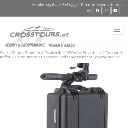
Mobile:
+43 677 / 61613954
| Email:
info@crosstours.at
Toggl
Start
/
Shop
/
Zubehör & Ersatzteile
/
SEGWAY Ersatzteile
/
Taschen &
Koffer & Halterungen
/ Leansteer Koffer wasserdicht Segway original