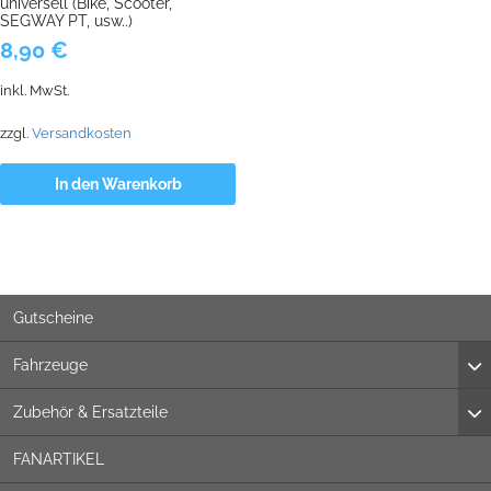
universell (Bike, Scooter,
SEGWAY PT, usw..)
8,90
€
inkl. MwSt.
zzgl.
Versandkosten
In den Warenkorb
Gutscheine
Fahrzeuge
Zubehör & Ersatzteile
FANARTIKEL