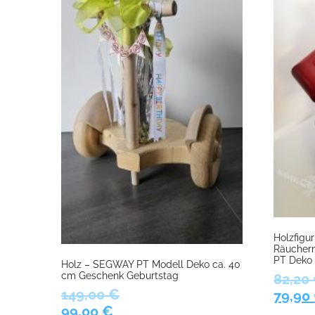
Holzfigu
Räucher
PT Deko 
Holz – SEGWAY PT Modell Deko ca. 40
cm Geschenk Geburtstag
82,20
149,00
€
Urspr
79,90
Ursprünglicher
Aktueller
99,00
€
Preis