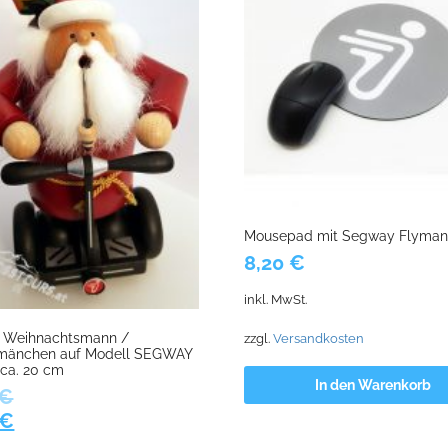
Mousepad mit Segway Flyman 
8,20
€
inkl. MwSt.
r Weihnachtsmann /
zzgl.
Versandkosten
mänchen auf Modell SEGWAY
ca. 20 cm
In den Warenkorb
€
ünglicher
Aktueller
€
Preis