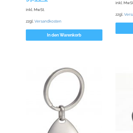
inkl. MwSt
Preis
Preis
war:
inkl. MwSt.
war:
ist:
82,20
zzgl.
Vers
149,00 €
99,00 €.
zzgl.
Versandkosten
In den Warenkorb