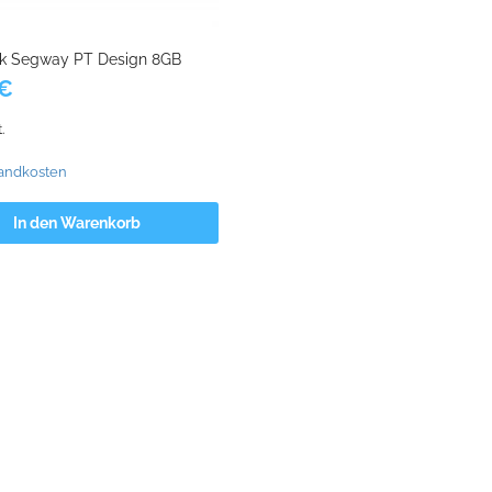
ck Segway PT Design 8GB
€
.
andkosten
In den Warenkorb