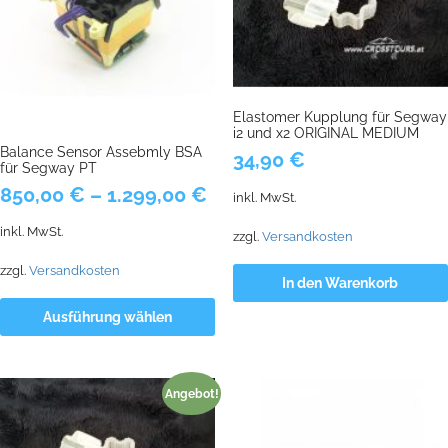
Elastomer Kupplung für Segway
i2 und x2 ORIGINAL MEDIUM
Balance Sensor Assebmly BSA
34,90
€
für Segway PT
850,00
€
–
1.299,00
€
inkl. MwSt.
inkl. MwSt.
zzgl.
Versandkosten
zzgl.
Versandkosten
In den Warenkorb
Ausführung wählen
Angebot!