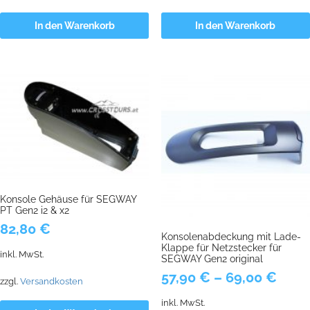
In den Warenkorb
In den Warenkorb
Konsole Gehäuse für SEGWAY
PT Gen2 i2 & x2
82,80
€
Konsolenabdeckung mit Lade-
Klappe für Netzstecker für
inkl. MwSt.
SEGWAY Gen2 original
57,90
€
–
69,00
€
zzgl.
Versandkosten
inkl. MwSt.