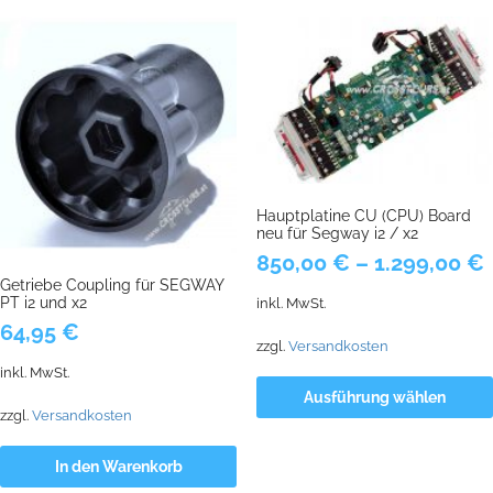
Hauptplatine CU (CPU) Board
neu für Segway i2 / x2
850,00
€
–
1.299,00
€
Getriebe Coupling für SEGWAY
PT i2 und x2
inkl. MwSt.
64,95
€
zzgl.
Versandkosten
inkl. MwSt.
Ausführung wählen
zzgl.
Versandkosten
In den Warenkorb