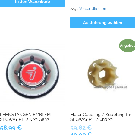
In den Warenkorb
zzgl.
Versandkosten
Ausführung wählen
Angebot
LEHNSTANGEN EMBLEM
Motor Coupling / Kupplung für
SEGWAY PT i2 & x2 Gen2
SEGWAY PT i2 und x2
58,99
€
59,82
€
Ursprünglicher
Aktueller
49,00
€