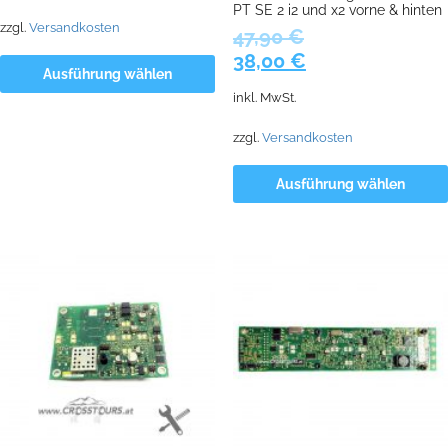
PT SE 2 i2 und x2 vorne & hinten
zzgl.
Versandkosten
47,90
€
Ursprünglicher
Aktueller
38,00
€
Ausführung wählen
Preis
Preis
inkl. MwSt.
war:
ist:
47,90 €
38,00 €.
zzgl.
Versandkosten
Ausführung wählen