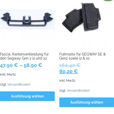
Fascia, Kantenverkleidung für
Fußmatte für SEGWAY SE &
den Segway Gen 2 i2 und x2
Gen2 sowie i2 & x2
47,90
€
–
58,90
€
160,40
€
Ursprünglicher
Aktueller
80,20
€
inkl. MwSt.
Preis
Preis
inkl. MwSt.
war:
ist:
zzgl.
Versandkosten
160,40 €
80,20 €.
zzgl.
Versandkosten
Ausführung wählen
Ausführung wählen