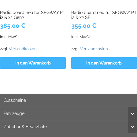
Radio board neu für SEGWAY PT
Radio board neu für SEGWAY PT
i2 & x2 Gen2
i2 & x2 SE
385,00
€
355,00
€
inkl. MwSt.
inkl. MwSt.
zzgl.
Versandkosten
zzgl.
Versandkosten
In den Warenkorb
In den Warenkorb
Gutscheine
Fahrzeuge
Zubehör & Ersatzteile