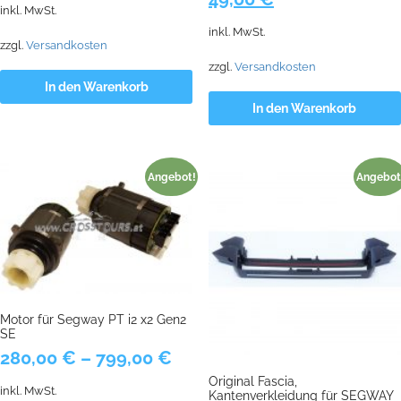
inkl. MwSt.
Preis
Preis
inkl. MwSt.
war:
ist:
zzgl.
Versandkosten
59,82 €
49,00 €.
zzgl.
Versandkosten
In den Warenkorb
In den Warenkorb
Angebot!
Angebot
Motor für Segway PT i2 x2 Gen2
SE
280,00
€
–
799,00
€
Original Fascia,
inkl. MwSt.
Kantenverkleidung für SEGWAY