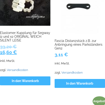
Elastomer Kupplung für Segway
i2 und x2 ORIGINAL WEICH
SILENT LEISE
Fascia Distanzstück z.B. zur
Anbringung eines Parkständers
33,20
€
Gen2
Ursprünglicher
Aktueller
16,60
€
3,11
€
Preis
Preis
inkl. MwSt.
war:
ist:
inkl. MwSt.
33,20 €
16,60 €.
zzgl.
Versandkosten
zzgl.
Versandkosten
In den Warenkorb
In den Warenkorb
Angebot