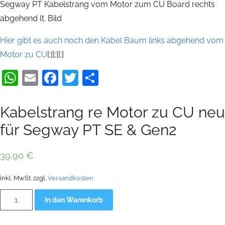
Segway PT Kabelstrang vom Motor zum CU Board rechts
abgehend lt. Bild
Hier gibt es auch noch den Kabel Baum links abgehend vom
Motor zu CU
[:][:][:]
WhatsApp
Email
Facebook
Twitter
Teilen
Kabelstrang re Motor zu CU neu
für Segway PT SE & Gen2
39,90
€
inkl. MwSt.
zzgl.
Versandkosten
Kabelstrang
Alternative:
In den Warenkorb
re
Motor
zu