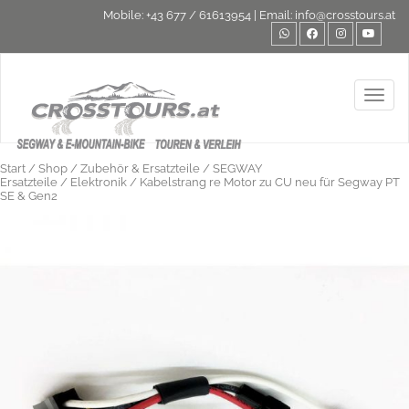
Mobile:
+43 677 / 61613954
| Email:
info@crosstours.at
Toggl
Start
/
Shop
/
Zubehör & Ersatzteile
/
SEGWAY
Ersatzteile
/
Elektronik
/ Kabelstrang re Motor zu CU neu für Segway PT
SE & Gen2