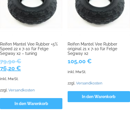
Reifen Mantel Vee Rubber +5%
Reifen Mantel Vee Rubber
Speed 22 x 7-10 für Felge
original 21 x 7-10 für Felge
Segway x2 – tuning
Segway x2
79,90
€
105,00
€
Ursprünglicher
Aktueller
76,20
€
inkl. MwSt.
Preis
Preis
inkl. MwSt.
war:
ist:
zzgl.
Versandkosten
79,90 €
76,20 €.
zzgl.
Versandkosten
In den Warenkorb
In den Warenkorb