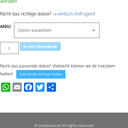
werden!
Nicht das richtige dabei? ->
einfach Anfragen
!
AKKU
Segway
Alternative:
In den Warenkorb
X2
Gen2
gebraucht
inkl.
Nicht das passende dabei? Vielleicht können wir dir trotzdem
Service
&
helfen!
Individuelle Anfrage stellen
Garantie
mit
WhatsApp
Email
Facebook
Twitter
Teilen
Zubehör
Menge
© crosstours.at. All rights reserved.