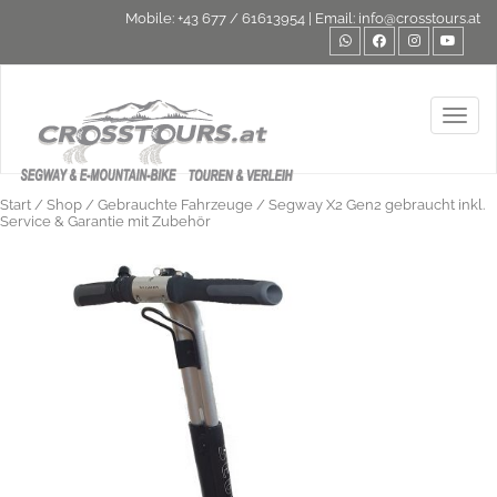
Mobile:
+43 677 / 61613954
| Email:
info@crosstours.at
Toggl
Start
/
Shop
/
Gebrauchte Fahrzeuge
/ Segway X2 Gen2 gebraucht inkl.
Service & Garantie mit Zubehör