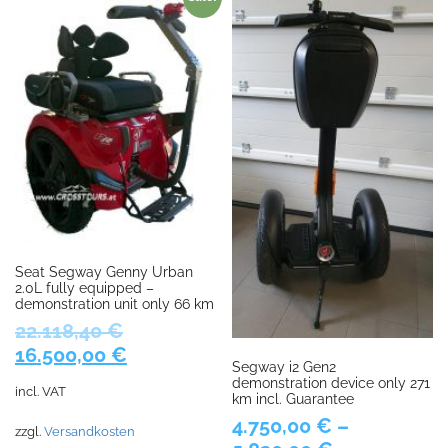
Seat Segway Genny Urban
2.0L fully equipped –
demonstration unit only 66 km
22.118,40
€
Original
Current
16.500,00
€
Segway i2 Gen2
price
price
demonstration device only 271
incl. VAT
was:
is:
km incl. Guarantee
4.750,00
€
–
22.118,40 €.
16.500,00 €.
zzgl.
Versandkosten