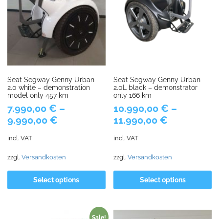
Seat Segway Genny Urban
Seat Segway Genny Urban
2.0 white – demonstration
2.0L black – demonstrator
model only 457 km
only 166 km
7.990,00
€
–
10.990,00
€
–
9.990,00
€
11.990,00
€
incl. VAT
incl. VAT
zzgl.
Versandkosten
zzgl.
Versandkosten
Select options
Select options
Sale!