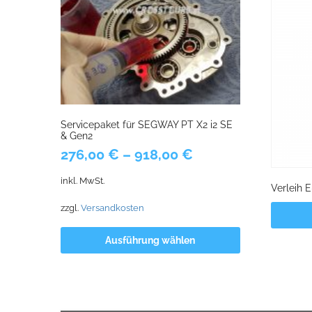
Servicepaket für SEGWAY PT X2 i2 SE
& Gen2
276,00
€
–
918,00
€
inkl. MwSt.
Verleih E
zzgl.
Versandkosten
Ausführung wählen