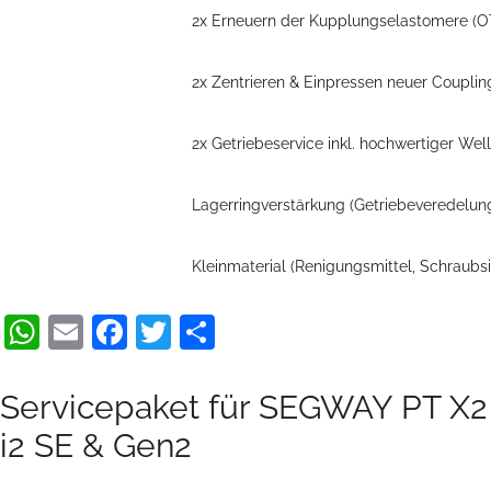
2x Erneuern der Kupplungselastomere (OT)
2x Zentrieren & Einpressen neuer Couplin
2x Getriebeservice inkl. hochwertiger Wel
Lagerringverstärkung (Getriebeveredelung 
Kleinmaterial (Renigungsmittel, Schraubsi
WhatsApp
Email
Facebook
Twitter
Teilen
Servicepaket für SEGWAY PT X2
i2 SE & Gen2