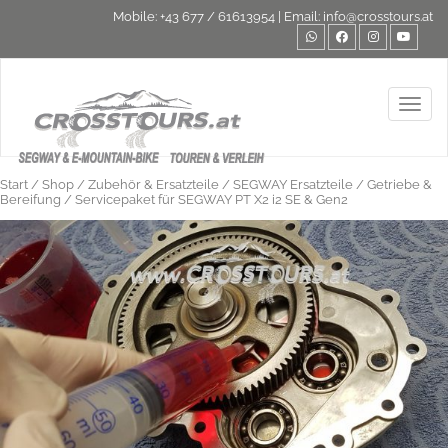
Mobile:
+43 677 / 61613954
| Email:
info@crosstours.at
Toggl
Start
/
Shop
/
Zubehör & Ersatzteile
/
SEGWAY Ersatzteile
/
Getriebe &
Bereifung
/ Servicepaket für SEGWAY PT X2 i2 SE & Gen2