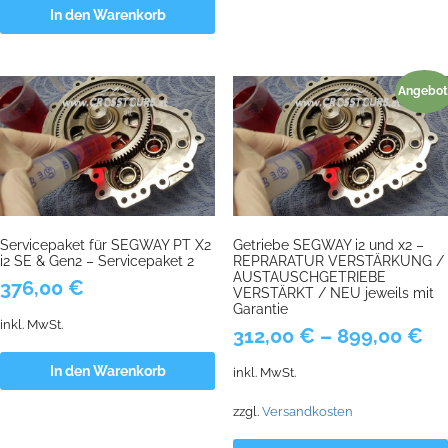
In den Warenkorb
Angebot
Servicepaket für SEGWAY PT X2
Getriebe SEGWAY i2 und x2 –
i2 SE & Gen2 – Servicepaket 2
REPRARATUR VERSTÄRKUNG /
AUSTAUSCHGETRIEBE
376,00
€
VERSTÄRKT / NEU jeweils mit
Garantie
inkl. MwSt.
312,00
€
–
899,00
€
In den Warenkorb
inkl. MwSt.
zzgl.
Versandkosten