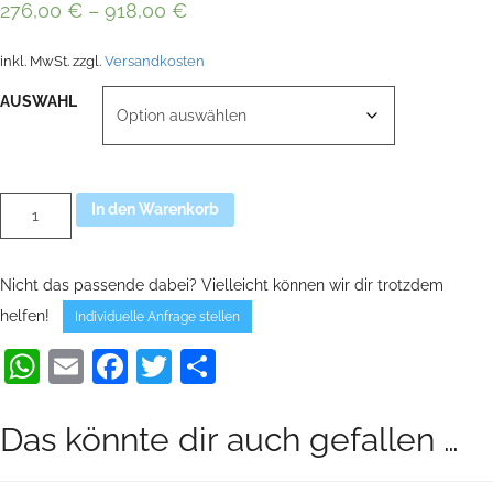
276,00
€
–
918,00
€
inkl. MwSt.
zzgl.
Versandkosten
AUSWAHL
Servicepaket
Alternative:
In den Warenkorb
für
SEGWAY
PT
X2
Nicht das passende dabei? Vielleicht können wir dir trotzdem
i2
SE
helfen!
Individuelle Anfrage stellen
&
Gen2
WhatsApp
Email
Facebook
Twitter
Teilen
Menge
Das könnte dir auch gefallen …