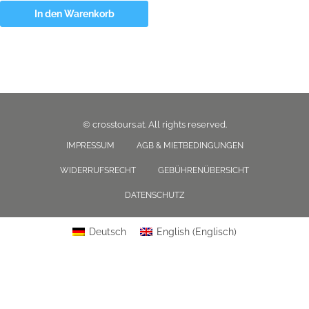
In den Warenkorb
© crosstours.at. All rights reserved.
IMPRESSUM
AGB & MIETBEDINGUNGEN
WIDERRUFSRECHT
GEBÜHRENÜBERSICHT
DATENSCHUTZ
Deutsch
English
(
Englisch
)