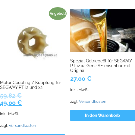
Angebot!
Spezial Getriebeöl für SEGWAY
PT i2 x2 Gen2 SE mischbar mit
Original
27,00
€
Motor Coupling / Kupplung für
SEGWAY PT i2 und x2
inkl. MwSt.
59,82
€
Ursprünglicher
Aktueller
49,00
€
zzgl.
Versandkosten
Preis
Preis
inkl. MwSt.
In den Warenkorb
war:
ist:
59,82 €
49,00 €.
zzgl.
Versandkosten