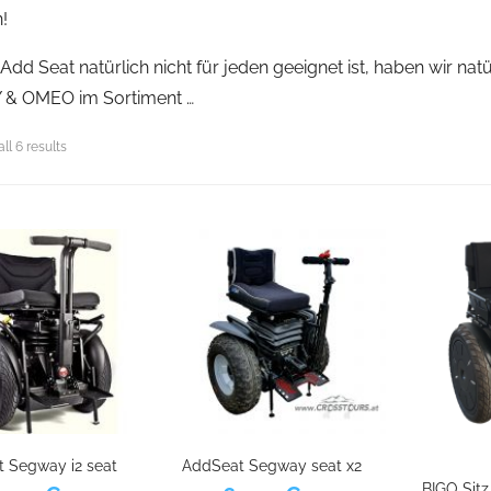
!
Add Seat natürlich nicht für jeden geeignet ist, haben wir na
& OMEO im Sortiment …
ll 6 results
 Segway i2 seat
AddSeat Segway seat x2
BIGO Sitz