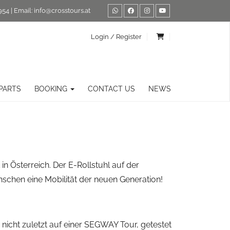
954
| Email:
info@crosstours.at
Login / Register
PARTS
BOOKING
CONTACT US
NEWS
 Österreich. Der E-Rollstuhl auf der
schen eine Mobilität der neuen Generation!
icht zuletzt auf einer SEGWAY Tour, getestet