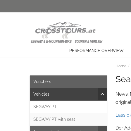
PERFORMANCE OVERVIEW
Home
/
Sea
Vouchers
News: M
Vehicles
origin
SEGWAY PT
Lass di
SEGWAY PT with seat
Der Add