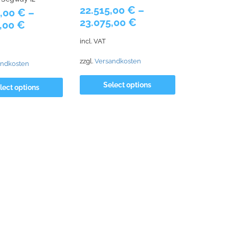
22.515,00
€
–
0,00
€
–
23.075,00
€
0,00
€
incl. VAT
zzgl.
Versandkosten
andkosten
Select options
lect options