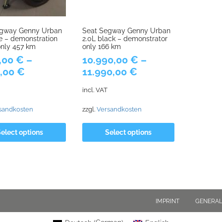
egway Genny Urban
Seat Segway Genny Urban
te – demonstration
2.0L black – demonstrator
nly 457 km
only 166 km
,00
€
–
10.990,00
€
–
0,00
€
11.990,00
€
incl. VAT
sandkosten
zzgl.
Versandkosten
elect options
Select options
IMPRINT
GENERAL