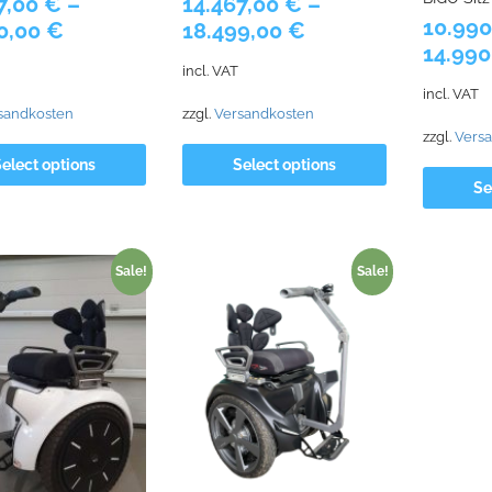
7,00
€
–
14.467,00
€
–
10.99
0,00
€
18.499,00
€
14.99
incl. VAT
incl. VAT
sandkosten
zzgl.
Versandkosten
zzgl.
Vers
elect options
Select options
Se
Sale!
Sale!