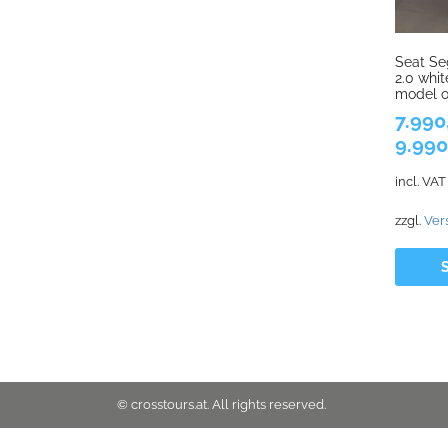
Seat S
2.0 whi
model o
7.990
9.99
incl. VAT
zzgl.
Ver
S
© crosstours.at. All rights reserved.