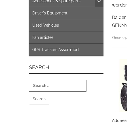
Accessories & spare parts
werden
Driver´s Equipment
Da der 
GENNY 
Used Vehicles
Fan articles
Showing a
GPS Trackers Assortment
SEARCH
Search
for:
AddSeat