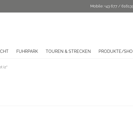
Mobile:
+43 677 / 61613
ICHT
FUHRPARK
TOUREN & STRECKEN
PRODUKTE/SHO
t i2“