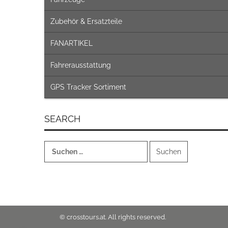
Zubehör & Ersatzteile
FANARTIKEL
Fahrerausstattung
GPS Tracker Sortiment
SEARCH
Suchen
nach:
© crosstours.at. All rights reserved.