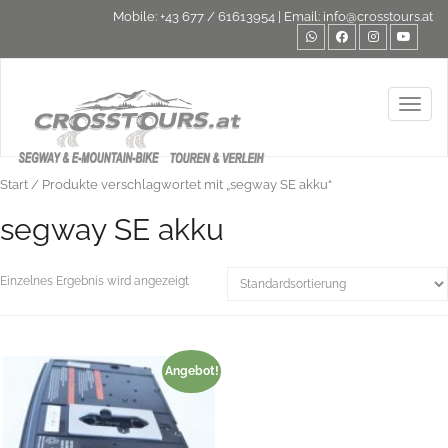
Mobile:
+43 677 / 61613954
| Email:
info@crosstours.at
Toggl
Start
/ Produkte verschlagwortet mit „segway SE akku“
segway SE akku
Einzelnes Ergebnis wird angezeigt
Angebot!