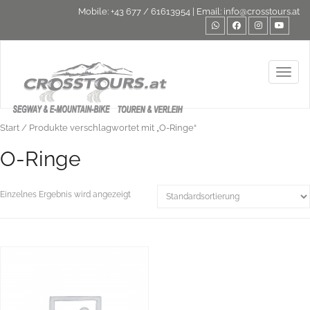
Mobile:
+43 677 / 61613954
| Email:
info@crosstours.at
Toggl
Start
/ Produkte verschlagwortet mit „O-Ringe“
O-Ringe
Einzelnes Ergebnis wird angezeigt