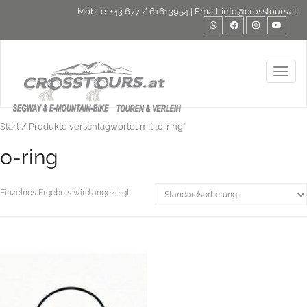
Mobile:
+43 677 / 61613954
| Email:
info@crosstours.at
Toggl
Start
/ Produkte verschlagwortet mit „o-ring“
o-ring
Einzelnes Ergebnis wird angezeigt