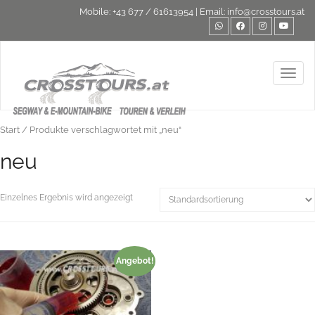
Mobile:
+43 677 / 61613954
| Email:
info@crosstours.at
Toggl
Start
/ Produkte verschlagwortet mit „neu“
neu
Einzelnes Ergebnis wird angezeigt
Angebot!