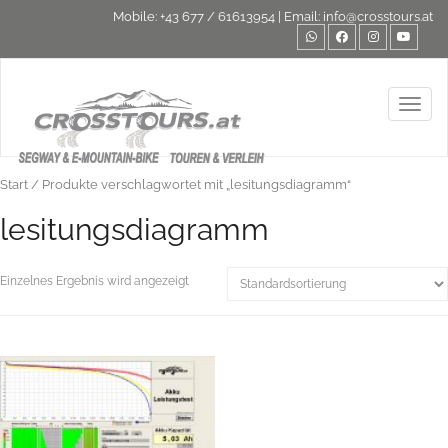
Mobile:
+43 677 / 61613954
| Email:
info@crosstours.at
Toggl
Start
/ Produkte verschlagwortet mit „lesitungsdiagramm“
lesitungsdiagramm
Einzelnes Ergebnis wird angezeigt