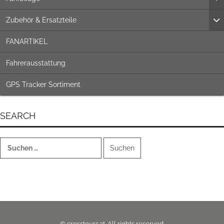
Zubehör & Ersatzteile
FANARTIKEL
Fahrerausstattung
GPS Tracker Sortiment
SEARCH
Suchen
nach:
© crosstours.at. All rights reserved.