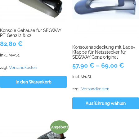
Konsole Gehäuse für SEGWAY
PT Gen2 i2 & x2
82,80
€
Konsolenabdeckung mit Lade-
Klappe für Netzstecker für
inkl. MwSt.
SEGWAY Gen2 original
57,90
€
–
69,00
€
zzgl.
Versandkosten
inkl. MwSt.
In den Warenkorb
zzgl.
Versandkosten
Ausführung wählen
Angebot!