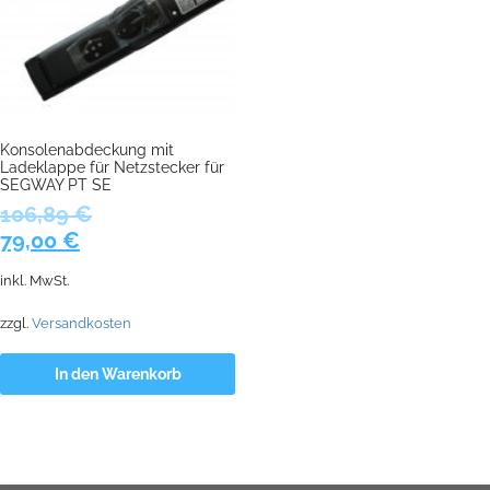
Konsolenabdeckung mit
Ladeklappe für Netzstecker für
SEGWAY PT SE
106,89
€
Ursprünglicher
Aktueller
79,00
€
Preis
Preis
inkl. MwSt.
war:
ist:
106,89 €
79,00 €.
zzgl.
Versandkosten
In den Warenkorb