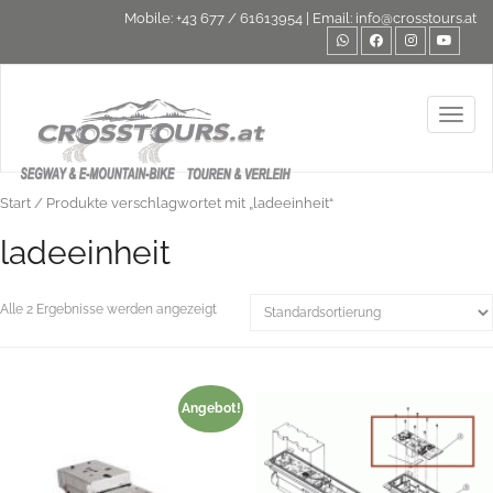
Mobile:
+43 677 / 61613954
| Email:
info@crosstours.at
Toggl
Start
/ Produkte verschlagwortet mit „ladeeinheit“
ladeeinheit
Alle 2 Ergebnisse werden angezeigt
Angebot!