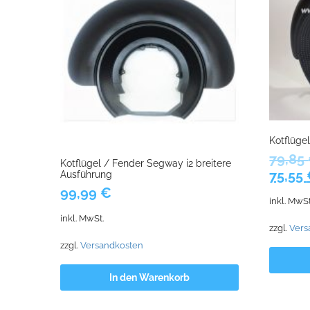
Kotflüge
79,85
Kotflügel / Fender Segway i2 breitere
Urspr
75,55
Ausführung
Preis
99,99
€
inkl. MwSt
war:
inkl. MwSt.
79,85
zzgl.
Vers
zzgl.
Versandkosten
In den Warenkorb