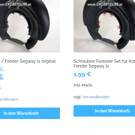
l / Fender Segway i2 original
Schrauben Fastener Set für Kot
Fender Segway I2
€
1,99
€
ünglicher
Aktueller
€
Preis
inkl. MwSt.
.
ist:
 €
75,55 €.
zzgl.
Versandkosten
andkosten
In den Warenkorb
In den Warenkorb