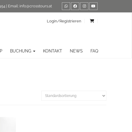
954
| Email:
info@crosstours.at
Login/Registrieren
P
BUCHUNG
KONTAKT
NEWS
FAQ