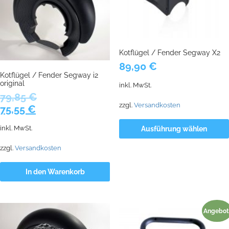
Kotflügel / Fender Segway X2
89,90
€
Kotflügel / Fender Segway i2
original
inkl. MwSt.
79,85
€
zzgl.
Versandkosten
Ursprünglicher
Aktueller
75,55
€
Preis
Preis
inkl. MwSt.
Ausführung wählen
war:
ist:
79,85 €
75,55 €.
zzgl.
Versandkosten
In den Warenkorb
Angebot