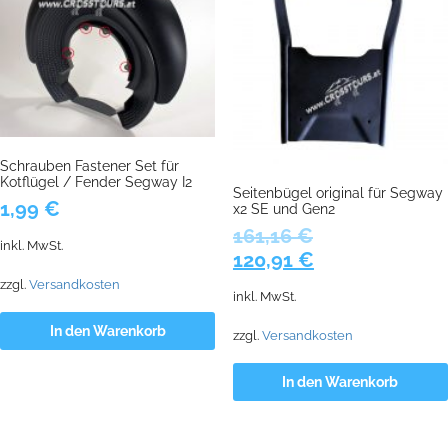
Schrauben Fastener Set für
Kotflügel / Fender Segway I2
Seitenbügel original für Segway
1,99
€
x2 SE und Gen2
161,16
€
inkl. MwSt.
Ursprünglicher
Aktueller
120,91
€
Preis
Preis
zzgl.
Versandkosten
inkl. MwSt.
war:
ist:
161,16 €
120,91 €.
In den Warenkorb
zzgl.
Versandkosten
In den Warenkorb