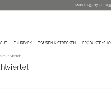
Mobile:
+43 677 / 61613
ICHT
FUHRPARK
TOUREN & STRECKEN
PRODUKTE/SHO
h mühlviertel“
lviertel