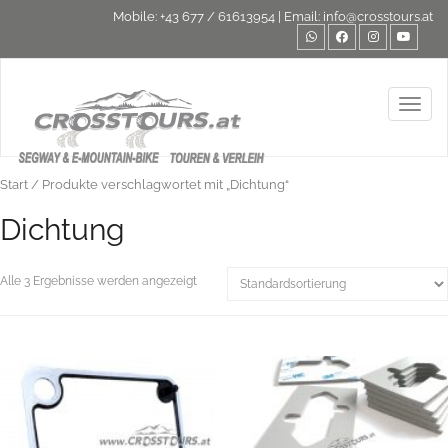
Mobile:
+43 677 / 61613954
| Email:
info@crosstours.at
Toggl
Start
/ Produkte verschlagwortet mit „Dichtung“
Dichtung
Alle 3 Ergebnisse werden angezeigt