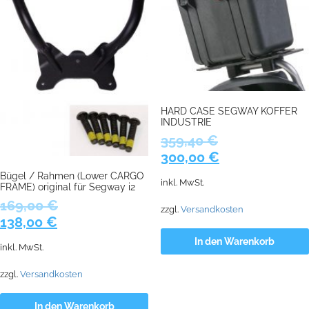
HARD CASE SEGWAY KOFFER
INDUSTRIE
359,40
€
Ursprünglicher
Aktueller
300,00
€
Preis
Preis
Bügel / Rahmen (Lower CARGO
inkl. MwSt.
FRAME) original für Segway i2
war:
ist:
169,00
€
359,40 €
300,00 €.
zzgl.
Versandkosten
Ursprünglicher
Aktueller
138,00
€
Preis
Preis
In den Warenkorb
inkl. MwSt.
war:
ist:
169,00 €
138,00 €.
zzgl.
Versandkosten
In den Warenkorb