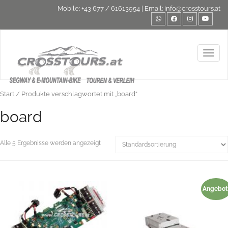
Mobile:
+43 677 / 61613954
| Email:
info@crosstours.at
Toggl
Start
/ Produkte verschlagwortet mit „board“
board
Alle 5 Ergebnisse werden angezeigt
Angebot