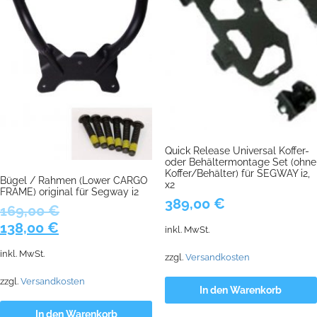
Quick Release Universal Koffer-
oder Behältermontage Set (ohne
Koffer/Behälter) für SEGWAY i2,
Bügel / Rahmen (Lower CARGO
x2
FRAME) original für Segway i2
389,00
€
169,00
€
Ursprünglicher
Aktueller
138,00
€
inkl. MwSt.
Preis
Preis
inkl. MwSt.
zzgl.
Versandkosten
war:
ist:
169,00 €
138,00 €.
zzgl.
Versandkosten
In den Warenkorb
In den Warenkorb