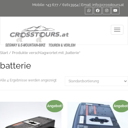
Mobile:
+43 677 / 61613954
| Email:
info@crosstours.at
Toggl
Start
/ Produkte verschlagwortet mit „batterie“
batterie
Alle 4 Ergebnisse werden angezeigt
Angebot!
Angebot