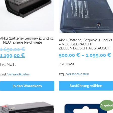
Akku (Batterie) Segway i2 und x2
Akku (Batterie) Segway i2 und x2
– NEU höhere Reichweite
– NEU, GEBRAUCHT,
ZELLENTAUSCH, AUSTAUSCH
1.650,00
€
500,00
€
–
1.099,00
€
Ursprünglicher
Aktueller
1.199,00
€
Preis
Preis
inkl. MwSt.
inkl. MwSt.
war:
ist:
1.650,00 €
1.199,00 €.
zzgl.
Versandkosten
zzgl.
Versandkosten
Ausführung wählen
In den Warenkorb
Angebot