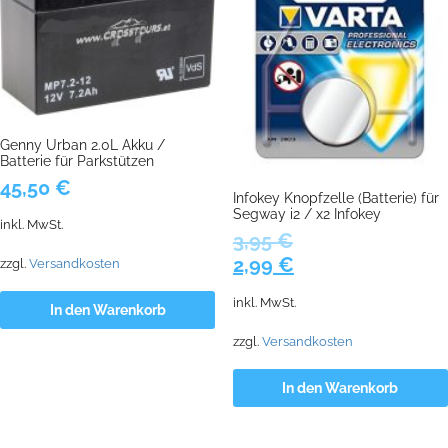
Genny Urban 2.0L Akku /
Batterie für Parkstützen
45,50
€
Infokey Knopfzelle (Batterie) für
Segway i2 / x2 Infokey
inkl. MwSt.
3,95
€
Ursprünglicher
Aktueller
2,99
€
zzgl.
Versandkosten
Preis
Preis
inkl. MwSt.
war:
ist:
In den Warenkorb
3,95 €
2,99 €.
zzgl.
Versandkosten
In den Warenkorb