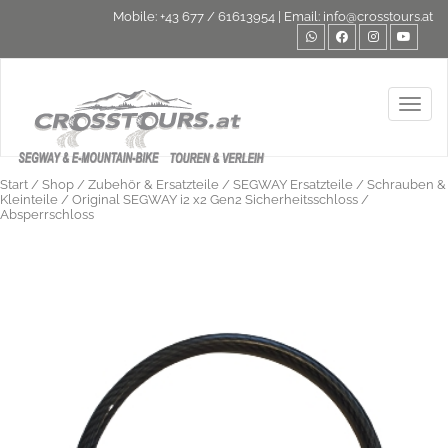
Mobile:
+43 677 / 61613954
| Email:
info@crosstours.at
Toggl
Start
/
Shop
/
Zubehör & Ersatzteile
/
SEGWAY Ersatzteile
/
Schrauben &
Kleinteile
/ Original SEGWAY i2 x2 Gen2 Sicherheitsschloss /
Absperrschloss