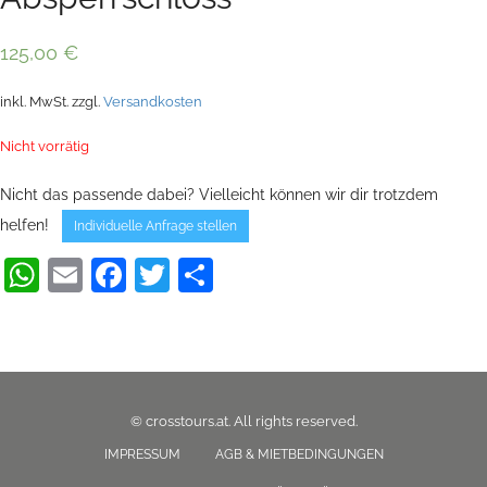
125,00
€
inkl. MwSt.
zzgl.
Versandkosten
Nicht vorrätig
Nicht das passende dabei? Vielleicht können wir dir trotzdem
helfen!
Individuelle Anfrage stellen
WhatsApp
Email
Facebook
Twitter
Teilen
© crosstours.at. All rights reserved.
IMPRESSUM
AGB & MIETBEDINGUNGEN