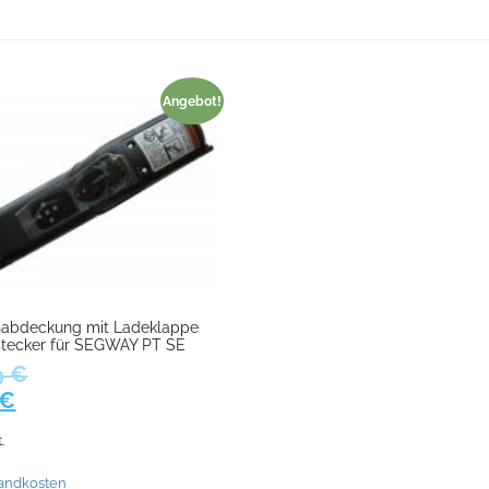
Angebot!
nabdeckung mit Ladeklappe
stecker für SEGWAY PT SE
9
€
ünglicher
Aktueller
€
Preis
.
ist:
9 €
79,00 €.
andkosten