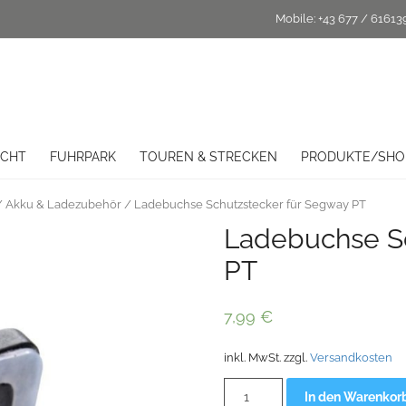
Mobile:
+43 677 / 61613
ICHT
FUHRPARK
TOUREN & STRECKEN
PRODUKTE/SHO
/
Akku & Ladezubehör
/ Ladebuchse Schutzstecker für Segway PT
Ladebuchse Sc
PT
7,99
€
inkl. MwSt.
zzgl.
Versandkosten
Ladebuchse
In den Warenkor
Schutzstecker