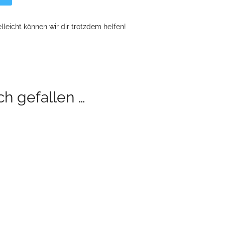
leicht können wir dir trotzdem helfen!
book
tter
Teilen
ch gefallen …