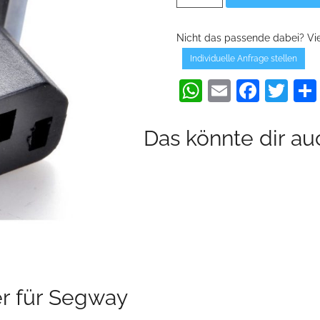
für
Segway
PT
Nicht das passende dabei? Viel
Menge
Individuelle Anfrage stellen
WhatsApp
Email
Face
Twi
Das könnte dir au
r für Segway