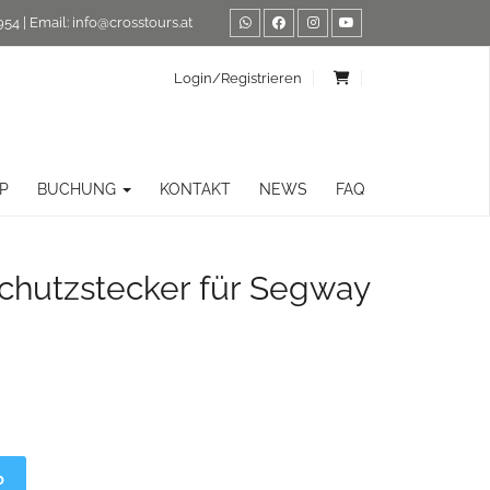
954
| Email:
info@crosstours.at
Login/Registrieren
P
BUCHUNG
KONTAKT
NEWS
FAQ
hutzstecker für Segway
Alternative:
b