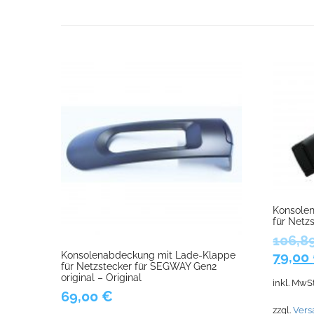
Konsole
für Netz
106,8
Urspr
79,00
Konsolenabdeckung mit Lade-Klappe
für Netzstecker für SEGWAY Gen2
Preis
original – Original
inkl. MwSt
war:
69,00
€
106,8
zzgl.
Vers