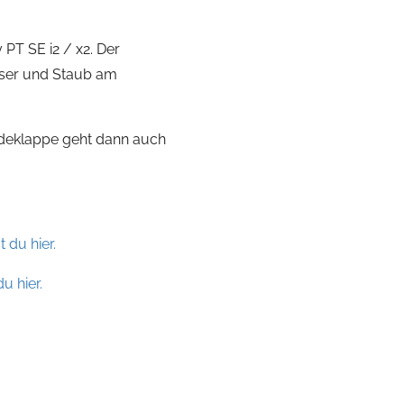
PT SE i2 / x2. Der
sser und Staub am
adeklappe geht dann auch
t du hier.
u hier.