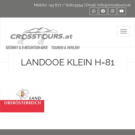
Mobile:
+43 677 / 61613954
| Email:
info@crosstours.at
Toggl
LANDOOE KLEIN H=81