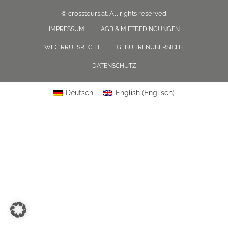
© crosstours.at. All rights reserved.
IMPRESSUM
AGB & MIETBEDINGUNGEN
WIDERRUFSRECHT
GEBÜHRENÜBERSICHT
DATENSCHUTZ
Deutsch
English
(
Englisch
)