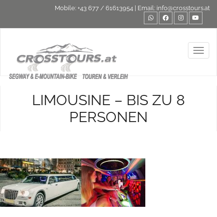
Mobile:
+43 677 / 61613954
| Email:
info@crosstours.at
Toggl
LIMOUSINE – BIS ZU 8
PERSONEN