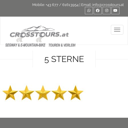
Mobile:
+43 677 / 61613954
| Email:
info@crosstours.at
Toggl
5 STERNE