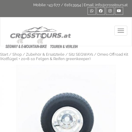
Mobile:
+43 677 / 61613954
| Email:
info@crosstours.at
Toggl
Start
/
Shop
/
Zubehör & Ersatzteile
/
Sitz SEGWAYs
/ Omeo Offroad Kit
(Kotflügel + 20×8-10 Felgen & Reifen greenkeeper)