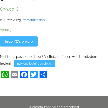
899,00
€
inkl. MwSt.
zzgl.
Versandkosten
Vorrätig
Omeo
Alternative:
In den Warenkorb
Offroad
Kit
(Kotflügel
+
Nicht das passende dabei? Vielleicht können wir dir trotzdem
20x8-
10
helfen!
Individuelle Anfrage stellen
Felgen
&
WhatsApp
Email
Facebook
Twitter
Teilen
Reifen
greenkeeper)
Menge
© crosstours.at. All rights reserved.