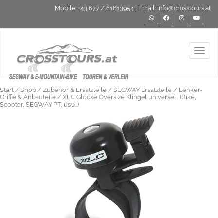
Mobile:
+43 677 / 61613954
| Email:
info@crosstours.at
Toggl
Start
/
Shop
/
Zubehör & Ersatzteile
/
SEGWAY Ersatzteile
/
Lenker-
Griffe & Anbauteile
/ XLC Glocke Oversize Klingel universell (Bike,
Scooter, SEGWAY PT, usw..)