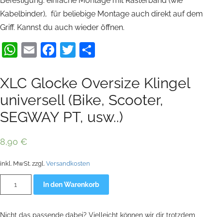
Befestigung: einfache Montage mit Rasterband (wie
Kabelbinder), für beliebige Montage auch direkt auf dem
Griff. Kannst du auch wieder öffnen.
WhatsApp
Email
Facebook
Twitter
Teilen
XLC Glocke Oversize Klingel
universell (Bike, Scooter,
SEGWAY PT, usw..)
8,90
€
inkl. MwSt.
zzgl.
Versandkosten
XLC
Alternative:
In den Warenkorb
Glocke
Oversize
Klingel
universell
Nicht das passende dabei? Vielleicht können wir dir trotzdem
(Bike,