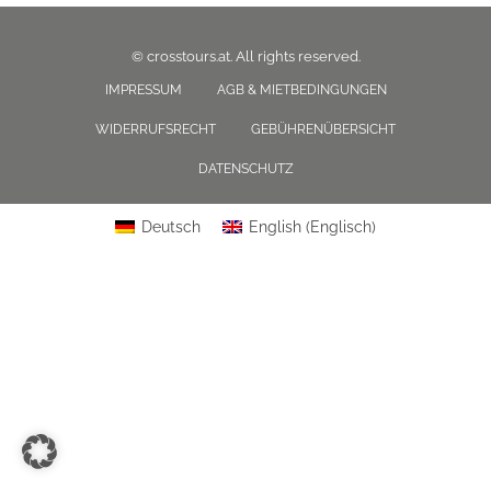
© crosstours.at. All rights reserved.
IMPRESSUM
AGB & MIETBEDINGUNGEN
WIDERRUFSRECHT
GEBÜHRENÜBERSICHT
DATENSCHUTZ
Deutsch
English
(
Englisch
)