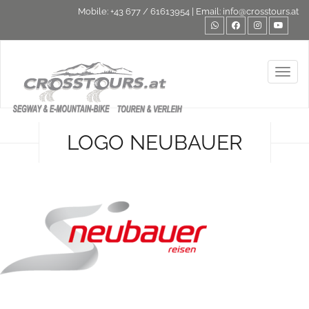
Mobile:
+43 677 / 61613954
| Email:
info@crosstours.at
Toggl
LOGO NEUBAUER