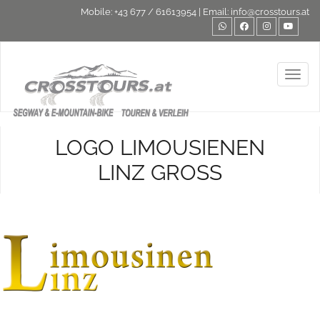
Mobile:
+43 677 / 61613954
| Email:
info@crosstours.at
Toggl
LOGO LIMOUSIENEN
LINZ GROSS