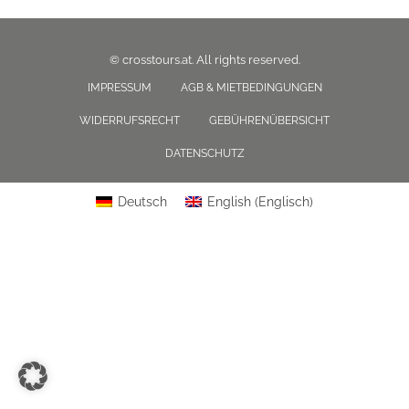
© crosstours.at. All rights reserved.
IMPRESSUM
AGB & MIETBEDINGUNGEN
WIDERRUFSRECHT
GEBÜHRENÜBERSICHT
DATENSCHUTZ
Deutsch
English
(
Englisch
)