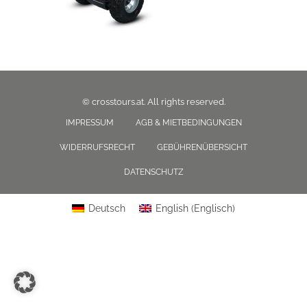
© crosstours.at. All rights reserved.
IMPRESSUM
AGB & MIETBEDINGUNGEN
WIDERRUFSRECHT
GEBÜHRENÜBERSICHT
DATENSCHUTZ
Deutsch
English
(
Englisch
)