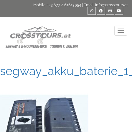
Mobile:
+43 677 / 61613954
| Email:
info@crosstours.at
Toggl
segway_akku_baterie_1