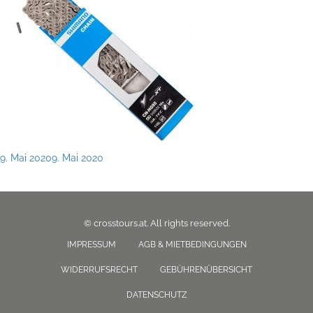
Posted
9. Mai 2020
9. Mai 2020
on
© crosstours.at. All rights reserved.
IMPRESSUM
AGB & MIETBEDINGUNGEN
WIDERRUFSRECHT
GEBÜHRENÜBERSICHT
DATENSCHUTZ