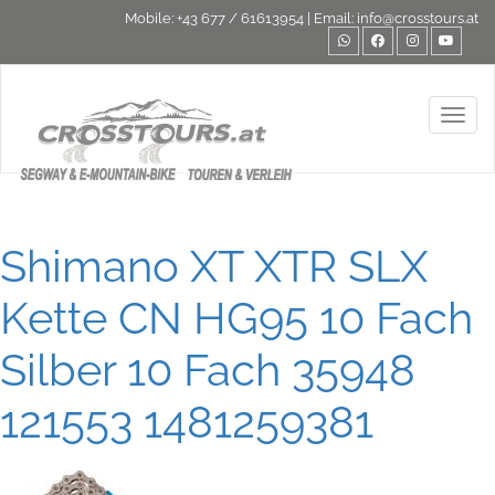
Mobile:
+43 677 / 61613954
| Email:
info@crosstours.at
Toggl
Shimano XT XTR SLX
Kette CN HG95 10 Fach
Silber 10 Fach 35948
121553 1481259381